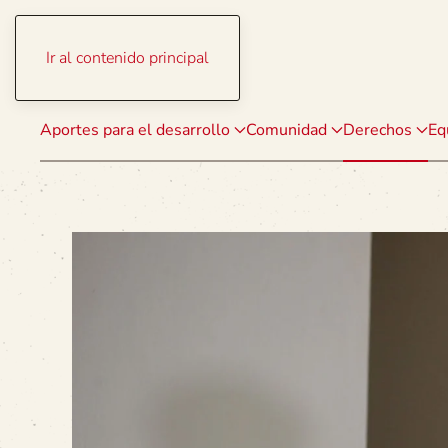
Ir al contenido principal
Aportes para el desarrollo
Comunidad
Derechos
Eq