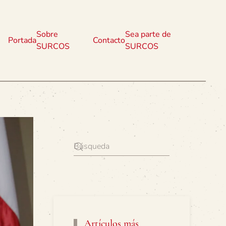
Sobre
Sea parte de
Portada
Contacto
SURCOS
SURCOS
Artículos más