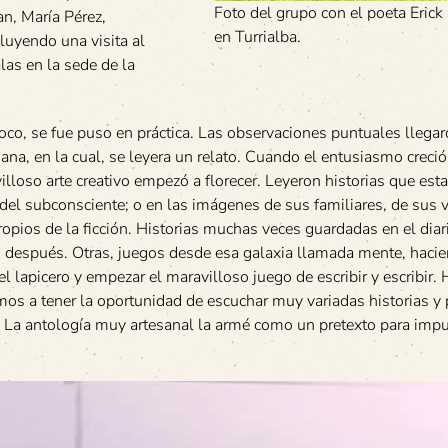
Foto del grupo con el poeta Erick
an, María Pérez,
en Turrialba.
luyendo una visita al
las en la sede de la
poco, se fue puso en práctica. Las observaciones puntuales llega
a, en la cual, se leyera un relato. Cuando el entusiasmo creció
illoso arte creativo empezó a florecer. Leyeron historias que est
del subconsciente; o en las imágenes de sus familiares, de sus v
pios de la ficción. Historias muchas veces guardadas en el diari
n después. Otras, juegos desde esa galaxia llamada mente, haci
l lapicero y empezar el maravilloso juego de escribir y escribir.
amos a tener la oportunidad de escuchar muy variadas historias 
. La antología muy artesanal la armé como un pretexto para impu