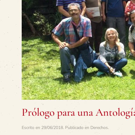
Prólogo para una Antologí
Escrito en
29/06/2018
. Publicado en
Derechos
.