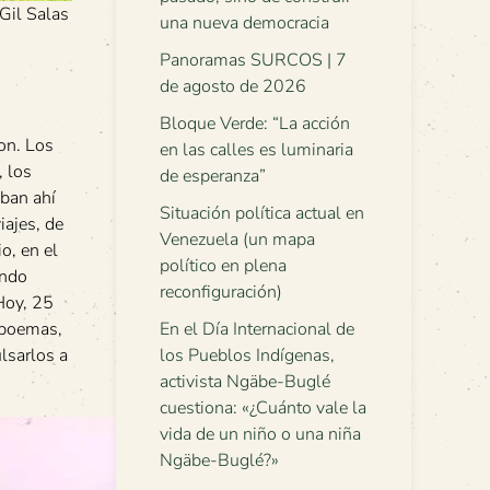
 Gil Salas
una nueva democracia
Panoramas SURCOS | 7
de agosto de 2026
Bloque Verde: “La acción
ron. Los
en las calles es luminaria
, los
de esperanza”
aban ahí
Situación política actual en
iajes, de
Venezuela (un mapa
o, en el
político en plena
endo
reconfiguración)
 Hoy, 25
y poemas,
En el Día Internacional de
lsarlos a
los Pueblos Indígenas,
activista Ngäbe-Buglé
cuestiona: «¿Cuánto vale la
vida de un niño o una niña
Ngäbe-Buglé?»