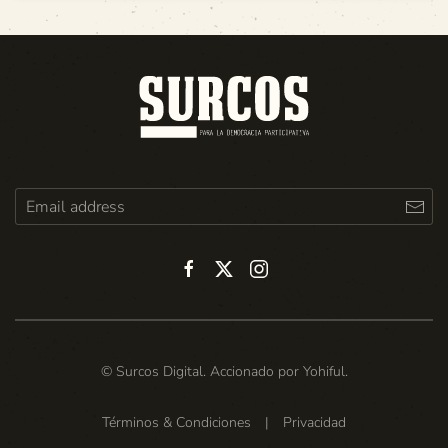
© Surcos Digital. Accionado por
Yohiful
.
Términos & Condiciones
|
Privacidad