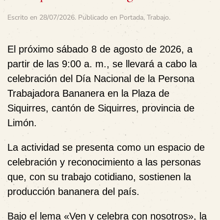
Escrito en
28/07/2026
. Publicado en
Portada
,
Trabajo
.
El próximo
sábado 8 de agosto de 2026
, a
partir de las
9:00 a. m.
, se llevará a cabo la
celebración del
Día Nacional de la Persona
Trabajadora Bananera
en la
Plaza de
Siquirres
, cantón de
Siquirres
, provincia de
Limón
.
La actividad se presenta como un espacio de
celebración y reconocimiento
a las personas
que, con su trabajo cotidiano, sostienen la
producción bananera del país.
Bajo el lema
«Ven y celebra con nosotros»
, la