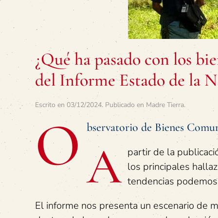
¿Qué ha pasado con los bie
del Informe Estado de la N
Escrito en
03/12/2024
. Publicado en
Madre Tierra
.
O
bservatorio de Bienes Com
A
partir de la publicac
los principales halla
tendencias podemos e
El informe nos presenta un escenario de m