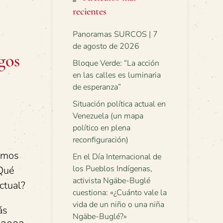
recientes
Panoramas SURCOS | 7
de agosto de 2026
gos
Bloque Verde: “La acción
en las calles es luminaria
de esperanza”
Situación política actual en
Venezuela (un mapa
político en plena
reconfiguración)
imos
En el Día Internacional de
los Pueblos Indígenas,
¿Qué
activista Ngäbe-Buglé
ctual?
cuestiona: «¿Cuánto vale la
vida de un niño o una niña
ás
Ngäbe-Buglé?»