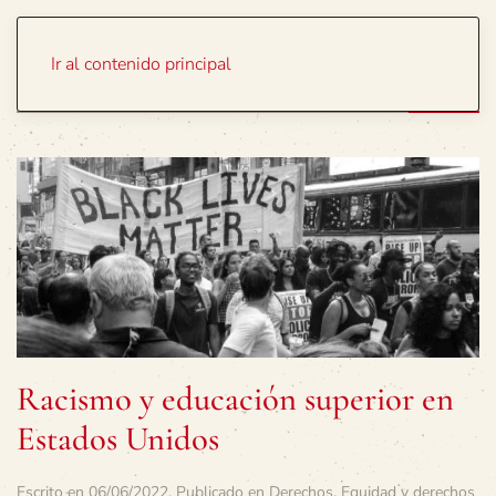
Portada
Temas
Ir al contenido principal
Racismo y educación superior en
Estados Unidos
Escrito en
06/06/2022
. Publicado en
Derechos
,
Equidad y derechos