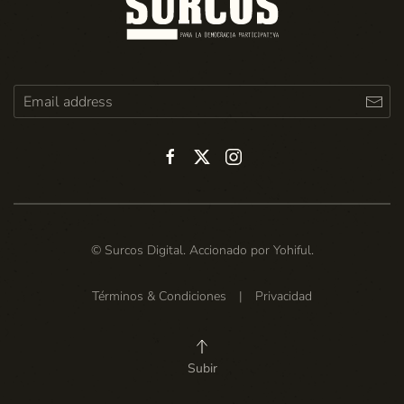
© Surcos Digital. Accionado por
Yohiful
.
Términos & Condiciones
|
Privacidad
Subir