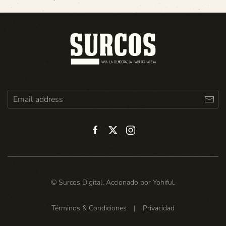
© Surcos Digital. Accionado por
Yohiful
.
Términos & Condiciones
|
Privacidad