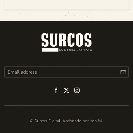
© Surcos Digital. Accionado por
Yohiful
.