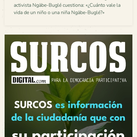
activista Ngäbe-Buglé cuestiona: «¿Cuánto vale la
vida de un niño o una niña Ngäbe-Buglé?»