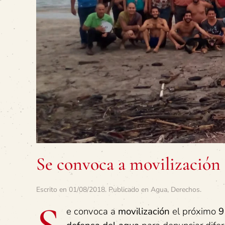
Se convoca a movilización 
Escrito en
01/08/2018
. Publicado en
Agua
,
Derechos
.
e convoca a
movilización
el próximo
9