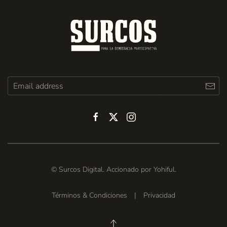
© Surcos Digital. Accionado por
Yohiful
.
Términos & Condiciones
|
Privacidad