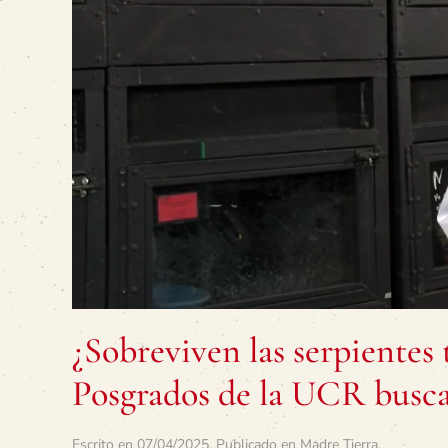
¿Sobreviven las serpientes 
Posgrados de la UCR busca
Escrito en
07/04/2025
. Publicado en
Madre Tierra
.