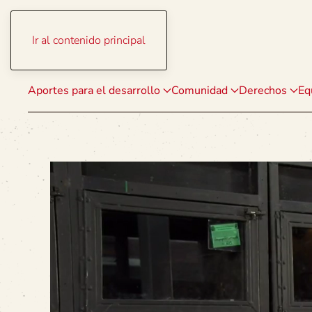
Ir al contenido principal
Aportes para el desarrollo
Comunidad
Derechos
Eq