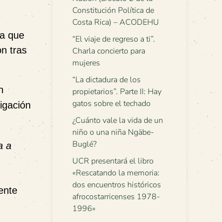
Constitución Política de
Costa Rica) – ACODEHU
ra que
“El viaje de regreso a ti”.
ón tras
Charla concierto para
mujeres
“La dictadura de los
n
propietarios”. Parte II: Hay
gatos sobre el techado
igación
¿Cuánto vale la vida de un
niño o una niña Ngäbe-
Buglé?
a a
UCR presentará el libro
«Rescatando la memoria:
dos encuentros históricos
ente
afrocostarricenses 1978-
1996»