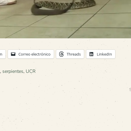
am
Correo electrónico
Threads
LinkedIn
,
serpientes
,
UCR