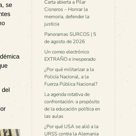
Carta abierta a Pilar
a, se
Cisneros – Honrar la
ntes
memoria, defender la
mo
justicia
Panoramas SURCOS | 5
de agosto de 2026
Un correo electrónico
adémica
EXTRAÑO e inesperado
que
¿Por qué militarizar a la
Policía Nacional, a la
Fuerza Pública Nacional?
 del
La agenda rotativa de
confrontación: a propósito
lor
de la educación política en
las aulas
¿Por qué USA se alió a la
URSS contra la Alemania