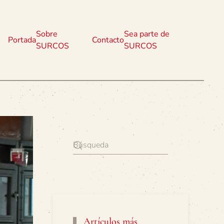
Sobre
Sea parte de
Portada
Contacto
SURCOS
SURCOS
Artículos más