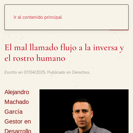
Portada
Temas
Ir al contenido principal
El mal llamado flujo a la inversa y
el rostro humano
Escrito en
07/04/2025
. Publicado en
Derechos
.
Alejandro
Machado
García
Gestor en
Desarrollo