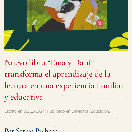
Nuevo libro “Ema y Dani”
transforma el aprendizaje de la
lectura en una experiencia familiar
y educativa
Escrito en
02/12/2024
. Publicado en
Derechos
,
Educación
.
Por Sergio Pacheco