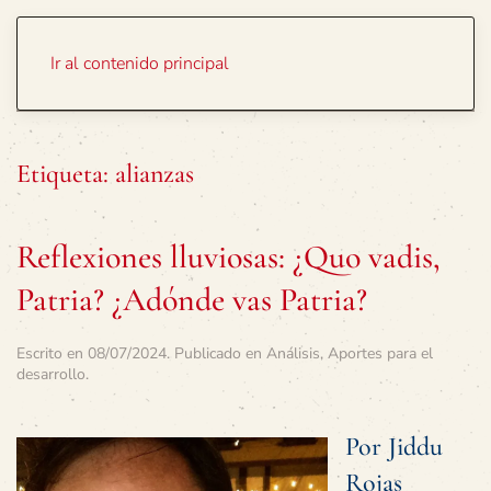
Portada
Temas
Ir al contenido principal
Etiqueta:
alianzas
Reflexiones lluviosas: ¿Quo vadis,
Patria? ¿Adónde vas Patria?
Escrito en
08/07/2024
. Publicado en
Análisis
,
Aportes para el
desarrollo
.
Por Jiddu
Rojas