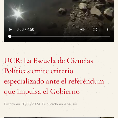
UCR: La Escuela de Ciencias
Políticas emite criterio
especializado ante el referéndum
que impulsa el Gobierno
Escrito en
30/05/2024
. Publicado en
Análisis
.