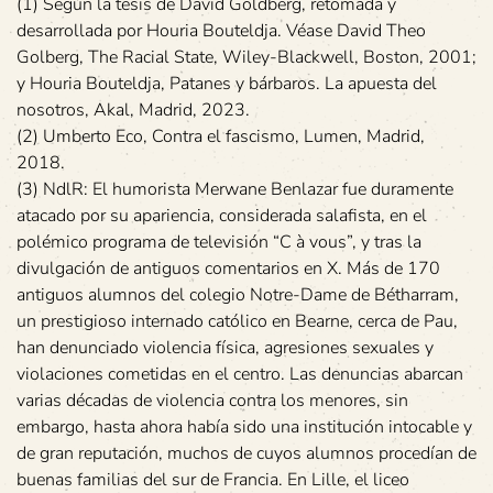
(1) Según la tesis de David Goldberg, retomada y
desarrollada por Houria Bouteldja. Véase David Theo
Golberg, The Racial State, Wiley-Blackwell, Boston, 2001;
y Houria Bouteldja, Patanes y bárbaros. La apuesta del
nosotros, Akal, Madrid, 2023.
(2) Umberto Eco, Contra el fascismo, Lumen, Madrid,
2018.
(3) NdlR: El humorista Merwane Benlazar fue duramente
atacado por su apariencia, considerada salafista, en el
polémico programa de televisión “C à vous”, y tras la
divulgación de antiguos comentarios en X. Más de 170
antiguos alumnos del colegio Notre-Dame de Bétharram,
un prestigioso internado católico en Bearne, cerca de Pau,
han denunciado violencia física, agresiones sexuales y
violaciones cometidas en el centro. Las denuncias abarcan
varias décadas de violencia contra los menores, sin
embargo, hasta ahora había sido una institución intocable y
de gran reputación, muchos de cuyos alumnos procedían de
buenas familias del sur de Francia. En Lille, el liceo