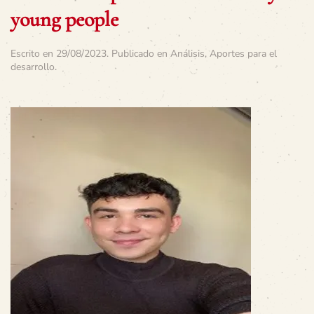
young people
Escrito en
29/08/2023
. Publicado en
Análisis
,
Aportes para el
desarrollo
.