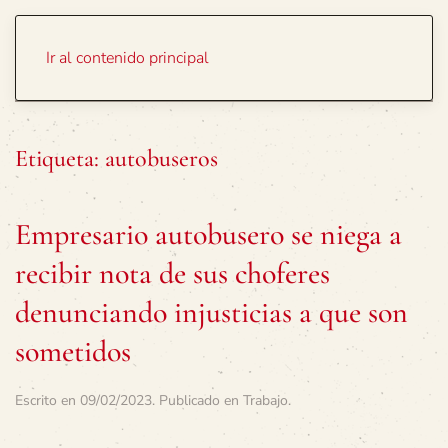
Portada
Temas
Ir al contenido principal
Etiqueta:
autobuseros
Empresario autobusero se niega a
recibir nota de sus choferes
denunciando injusticias a que son
sometidos
Escrito en
09/02/2023
. Publicado en
Trabajo
.