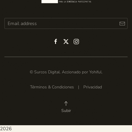
© Surcos Digital. Accionado por
Yohiful
.
Términos & Condiciones
|
Privacidad
Subir
2026