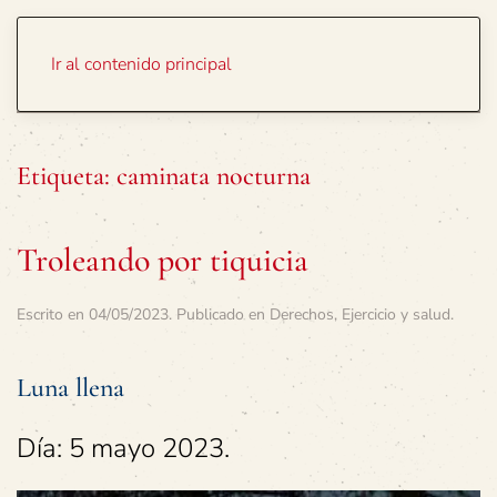
Portada
Temas
Ir al contenido principal
Etiqueta:
caminata nocturna
Troleando por tiquicia
Escrito en
04/05/2023
. Publicado en
Derechos
,
Ejercicio y salud
.
Luna llena
Día: 5 mayo 2023.