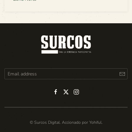
© Surcos Digital. Accionado por
Yohiful
.