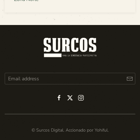
© Surcos Digital. Accionado por
Yohiful
.