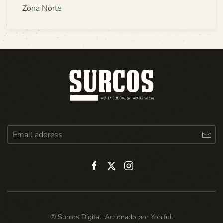
Zona Norte
© Surcos Digital. Accionado por
Yohiful
.