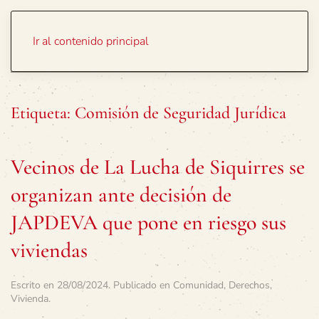
Portada
Temas
Ir al contenido principal
Etiqueta:
Comisión de Seguridad Jurídica
Vecinos de La Lucha de Siquirres se
organizan ante decisión de
JAPDEVA que pone en riesgo sus
viviendas
Escrito en
28/08/2024
. Publicado en
Comunidad
,
Derechos
,
Vivienda
.