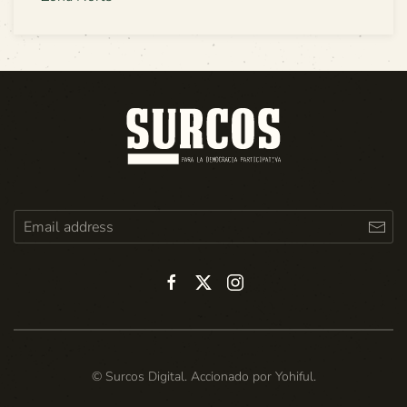
© Surcos Digital. Accionado por
Yohiful
.