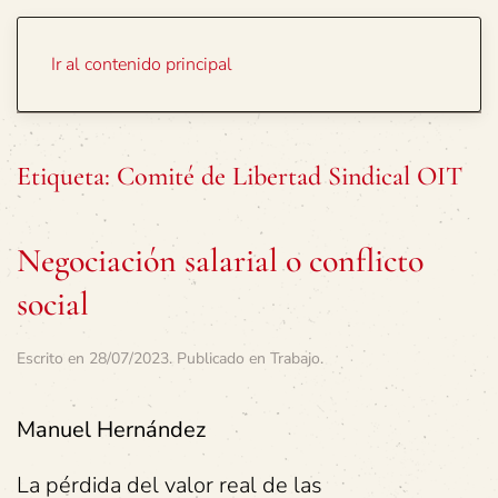
Portada
Temas
Ir al contenido principal
Etiqueta:
Comité de Libertad Sindical OIT
Negociación salarial o conflicto
social
Escrito en
28/07/2023
. Publicado en
Trabajo
.
Manuel Hernández
La pérdida del valor real de las