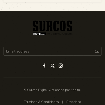
© Surcos Digital. Accionado por
Yohiful
.
Términos & Condiciones
|
Privacidad