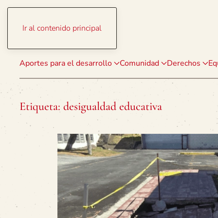
Ir al contenido principal
Aportes para el desarrollo
Comunidad
Derechos
Eq
Etiqueta:
desigualdad educativa