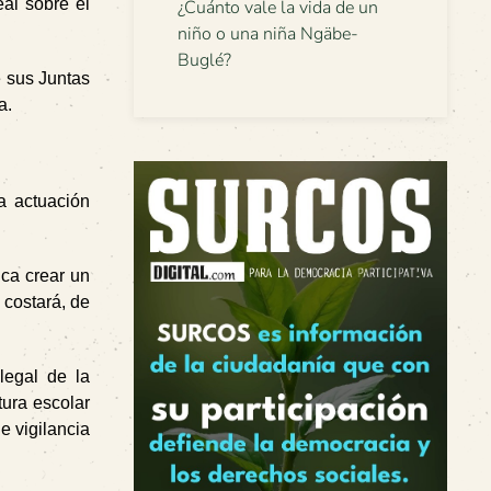
al sobre el
¿Cuánto vale la vida de un
niño o una niña Ngäbe-
Buglé?
e sus Juntas
a.
a actuación
ca crear un
 costará, de
legal de la
tura escolar
e vigilancia