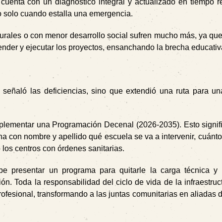
uenta con un diagnóstico integral y actualizado en tiempo re
do solo cuando estalla una emergencia.
urales o con menor desarrollo social sufren mucho más, ya qu
ender y ejecutar los proyectos, ensanchando la brecha educativ
 señaló las deficiencias, sino que extendió una ruta para un
lementar una Programación Decenal (2026-2035). Esto signifi
na con nombre y apellido qué escuela se va a intervenir, cuánto
 los centros con órdenes sanitarias.
 presentar un programa para quitarle la carga técnica y 
n. Toda la responsabilidad del ciclo de vida de la infraestruc
esional, transformando a las juntas comunitarias en aliadas d