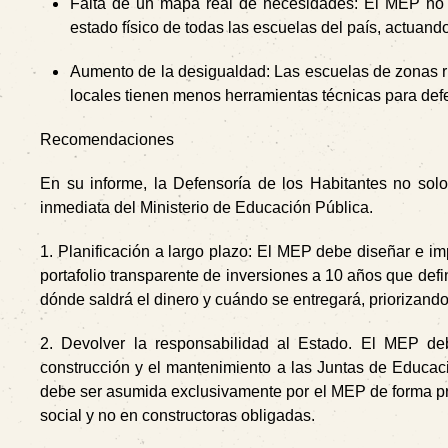
Falta de un mapa real de necesidades:
El MEP no c
estado físico de todas las escuelas del país, actuan
Aumento de la desigualdad:
Las escuelas de zonas r
locales tienen menos herramientas técnicas para def
Recomendaciones
En su informe, la Defensoría de los Habitantes no solo
inmediata del Ministerio de Educación Pública.
1. Planificación a largo plazo:
El MEP debe diseñar e imp
portafolio transparente de inversiones a 10 años que defi
dónde saldrá el dinero y cuándo se entregará, priorizando
2. Devolver la responsabilidad al Estado.
El MEP debe
construcción y el mantenimiento a las Juntas de Educació
debe ser asumida exclusivamente por el MEP de forma prof
social y no en constructoras obligadas.