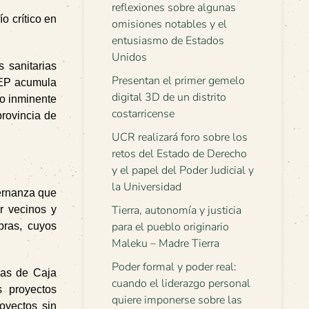
reflexiones sobre algunas
o crítico en
omisiones notables y el
entusiasmo de Estados
Unidos
 sanitarias
Presentan el primer gemelo
 MEP acumula
digital 3D de un distrito
go inminente
costarricense
provincia de
UCR realizará foro sobre los
retos del Estado de Derecho
y el papel del Poder Judicial y
la Universidad
bernanza que
Tierra, autonomía y justicia
or vecinos y
para el pueblo originario
bras, cuyos
Maleku – Madre Tierra
Poder formal y poder real:
ias de Caja
cuando el liderazgo personal
s proyectos
quiere imponerse sobre las
oyectos sin