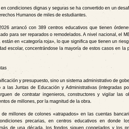
en condiciones dignas y seguras se ha convertido en un desafí
 Derechos Humanos de miles de estudiantes.
 2026 arrancó con 389 centros educativos que tienen órdenes
gnado para ser reparados o remodelados. A nivel nacional, el
1 están en «categoría roja», lo que significa que tienen un ries
idad escolar, concentrándose la mayoría de estos casos en la 
ntas
anificación y presupuesto, sino un sistema administrativo de go
ro a las Juntas de Educación y Administrativas (integradas p
rguen de contratar ingenieros, constructores y vigilar las o
ntos de millones, por la magnitud de la obra.
 de millones de colones «atrapados» en las cuentas bancar
condiciones precarias, en centros educativos en donde lo
s más de una década, los fondos siguen congelados y los pr