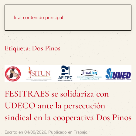
Portada
Temas
Ir al contenido principal
Etiqueta:
Dos Pinos
FESITRAES se solidariza con
UDECO ante la persecución
sindical en la cooperativa Dos Pinos
Escrito en
04/08/2026
. Publicado en
Trabajo
.