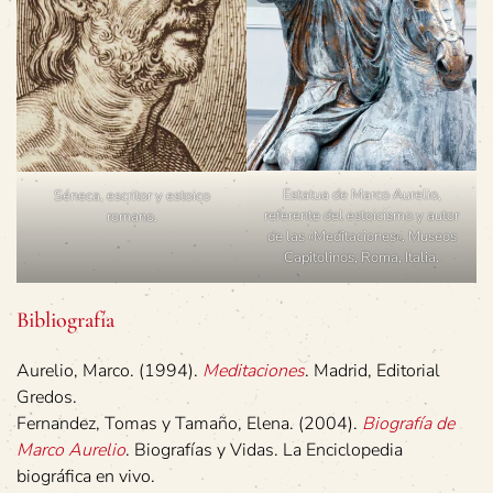
Estatua de Marco Aurelio,
Séneca, escritor y estoico
referente del estoicismo y autor
romano.
de las «Meditaciones». Museos
Capitolinos, Roma, Italia.
Bibliografía
Aurelio, Marco. (1994).
Meditaciones
. Madrid, Editorial
Gredos.
Fernandez, Tomas y Tamaño, Elena. (2004).
Biografía de
Marco Aurelio
. Biografías y Vidas. La Enciclopedia
biográfica en vivo.