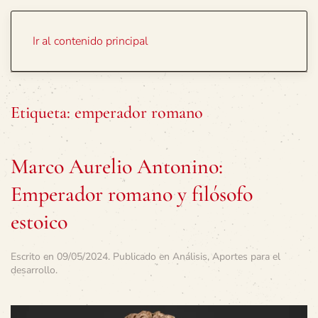
Portada
Temas
Ir al contenido principal
Etiqueta:
emperador romano
Marco Aurelio Antonino:
Emperador romano y filósofo
estoico
Escrito en
09/05/2024
. Publicado en
Análisis
,
Aportes para el
desarrollo
.