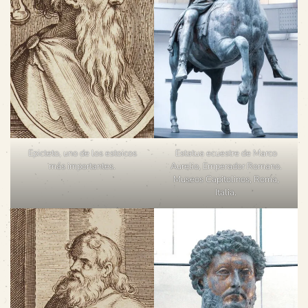
Epicteto, uno de los estoicos
Estatua ecuestre de Marco
más importantes.
Aurelio, Emperador Romano.
Museos Capitolinos, Roma,
Italia.