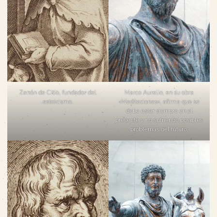
Zenón de Citio, fundador del
Marco Aurelio, en su obra
estoicismo.
«Meditaciones», afirma que se
debe estar siempre en el
presente y no sufriendo posibles
problemas del futuro.