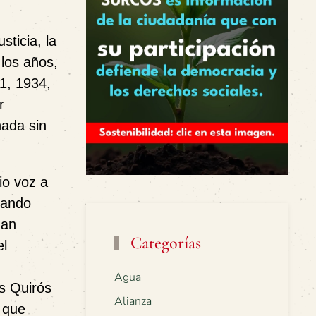
ticia, la
 los años,
1, 1934,
r
nada sin
io voz a
gando
han
Categorías
el
Agua
s Quirós
Alianza
 que