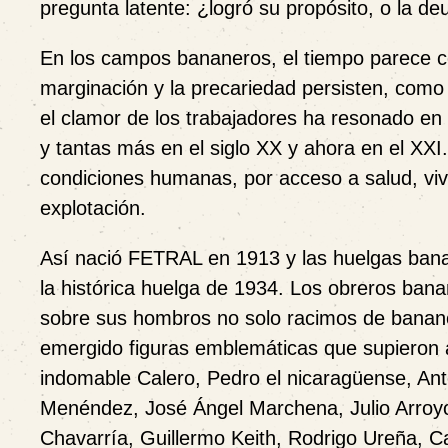
pregunta latente: ¿logró su propósito, o la de
En los campos bananeros, el tiempo parece co
marginación y la precariedad persisten, como s
el clamor de los trabajadores ha resonado en
y tantas más en el siglo XX y ahora en el XXI
condiciones humanas, por acceso a salud, vivi
explotación.
Así nació FETRAL en 1913 y las huelgas bana
la histórica huelga de 1934. Los obreros bana
sobre sus hombros no solo racimos de banano,
emergido figuras emblemáticas que supieron alza
indomable Calero, Pedro el nicaragüense, An
Menéndez, José Ángel Marchena, Julio Arroy
Chavarría, Guillermo Keith, Rodrigo Ureña, 