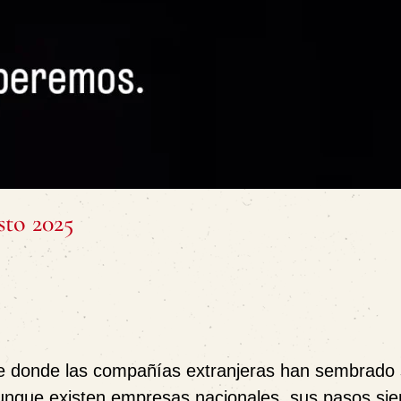
sto 2025
lave donde las compañías extranjeras han sembrado
unque existen empresas nacionales, sus pasos si