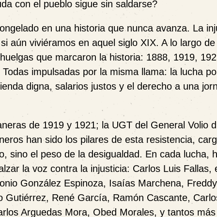
uda con el pueblo sigue sin saldarse?
ngelado en una historia que nunca avanza. La injus
i aún viviéramos en aquel siglo XIX. A lo largo de
 huelgas que marcaron la historia: 1888, 1919, 192
. Todas impulsadas por la misma llama: la lucha po
enda digna, salarios justos y el derecho a una jor
neras de 1919 y 1921; la UGT del General Volio d
neros han sido los pilares de esta resistencia, car
 sino el peso de la desigualdad. En cada lucha, 
r la voz contra la injusticia: Carlos Luis Fallas, 
tonio González Espinoza, Isaías Marchena, Freddy
o Gutiérrez, René García, Ramón Cascante, Carlo
Carlos Arguedas Mora, Obed Morales, y tantos más