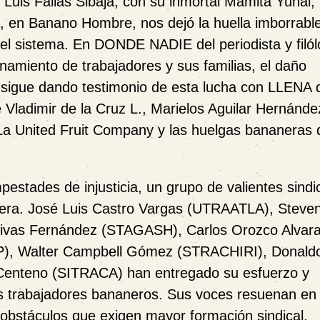
s Luis Fallas Sibaja, con su inmortal Mamita Yunai,
ra, en Banano Hombre, nos dejó la huella imborrabl
 del sistema. En DONDE NADIE del periodista y filó
enamiento de trabajadores y sus familias, el daño
tura sigue dando testimonio de esta lucha con LLENA 
 Vladimir de la Cruz L., Marielos Aguilar Hernánde
e La United Fruit Company y las huelgas bananeras d
estades de injusticia, un grupo de valientes sindic
obrera. José Luis Castro Vargas (UTRAATLA), Steve
ivas Fernández (STAGASH), Carlos Orozco Alvar
P), Walter Campbell Gómez (STRACHIRI), Donaldo
enteno (SITRACA) han entregado su esfuerzo y
los trabajadores bananeros. Sus voces resuenan en
 obstáculos que exigen mayor formación sindical,