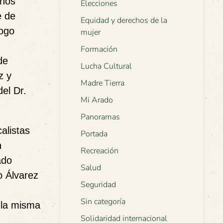
 nos
Elecciones
e de
Equidad y derechos de la
logo
mujer
Formación
de
Lucha Cultural
z y
Madre Tierra
el Dr.
Mi Arado
Panoramas
alistas
Portada
n
Recreación
ado
Salud
 Álvarez
Seguridad
Sin categoría
 la misma
Solidaridad internacional