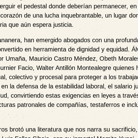
erguir el pedestal donde deberían permanecer, en l
 corazón de una lucha inquebrantable, un lugar do
ria que aún espera justicia.
a bananera, han emergido abogados con una profund
onvertido en herramienta de dignidad y equidad. Ál
or Umaña, Mauricio Castro Méndez, Obeth Morale
urnier Facio, Walter Antillón Montealegre quienes 
al, colectivo y procesal para proteger a los trabaj
n la defensa de la estabilidad laboral, el salario ju
alud, convirtiendo estas exigencias en leyes a travé
cturas patronales de compañías, testaferros e incl
os brotó una literatura que nos narra su sacrificio,