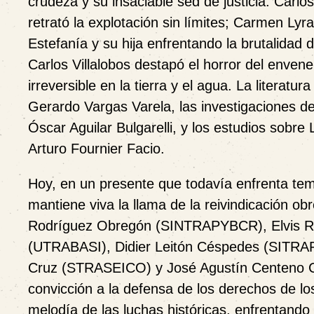
crudeza y su insaciable sed de justicia. Carlo
retrató la explotación sin límites; Carmen Ly
Estefanía y su hija enfrentando la brutalidad
Carlos Villalobos destapó el horror del enven
irreversible en la tierra y el agua. La litera
Gerardo Vargas Varela, las investigaciones de
Óscar Aguilar Bulgarelli, y los estudios sobr
Arturo Fournier Facio.
Hoy, en un presente que todavía enfrenta temp
mantiene viva la llama de la reivindicación 
Rodríguez Obregón (SINTRAPYBCR), Elvis R
(UTRABASI), Didier Leitón Céspedes (SITRA
Cruz (STRASEICO) y José Agustín Centeno C
convicción a la defensa de los derechos de 
melodía de las luchas históricas, enfrentando