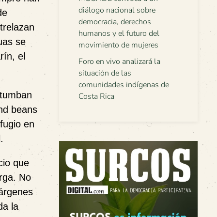
diálogo nacional sobre
de
democracia, derechos
trelazan
humanos y el futuro del
uas se
movimiento de mujeres
rín, el
Foro en vivo analizará la
situación de las
comunidades indígenas de
retumban
Costa Rica
and beans
fugio en
.
cio que
arga. No
márgenes
da la