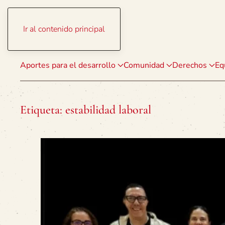
Ir al contenido principal
Aportes para el desarrollo
Comunidad
Derechos
Eq
Etiqueta:
estabilidad laboral