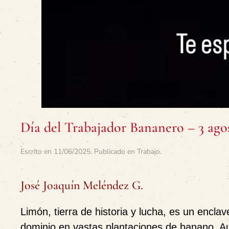
Día del Trabajador Bananero – 3 ago
Escrito en
11/06/2025
. Publicado en
Trabajo
.
José Joaquín Meléndez G.
Limón, tierra de historia y lucha, es un enc
dominio en vastas plantaciones de banano. A