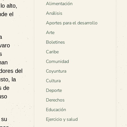
Alimentación
o alto,
Análisis
nde el
Aportes para el desarrollo
Arte
a
Boletines
varo
Caribe
s
Comunidad
han
adores del
Coyuntura
sto, la
Cultura
s de
Deporte
uso
Derechos
Educación
 su
Ejercicio y salud