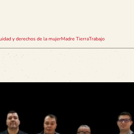
uidad y derechos de la mujer
Madre Tierra
Trabajo