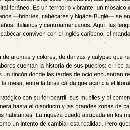
tal foráneo. Es un territorio vibrante, un mosaico 
narios —bribríes, cabécares y Ngäbe-Buglé— se en
beños, italianos y centroamericanos. Aquí, las leng
l cabécar conviven con el inglés caribeño, el manda
a de aromas y colores, de danzas y calypso que 
abores cuentan la historia de sus pueblos: el rice 
 un rincón donde las tardes de ocio encuentran re
 mesa, entre la brisa cálida que acaricia el litoral
ratégico con su ferrocarril, sus muelles y el comer
anera hasta el oleoducto y las grandes zonas de c
us habitantes. La riqueza quedó atrapada en los 
omo un intento de cambiar esa realidad. Pero que