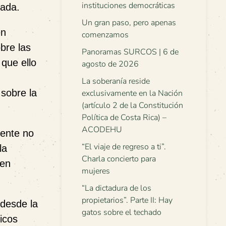
instituciones democráticas
vada.
Un gran paso, pero apenas
en
comenzamos
bre las
Panoramas SURCOS | 6 de
que ello
agosto de 2026
La soberanía reside
 sobre la
exclusivamente en la Nación
(artículo 2 de la Constitución
Política de Costa Rica) –
ACODEHU
mente no
“El viaje de regreso a ti”.
la
Charla concierto para
 en
mujeres
“La dictadura de los
propietarios”. Parte II: Hay
 desde la
gatos sobre el techado
icos