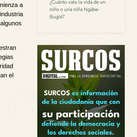
¿Cuánto vale la vida de un
omienza a
niño o una niña Ngäbe-
industria
Buglé?
a algunos
estran
tegias
ridad
an el