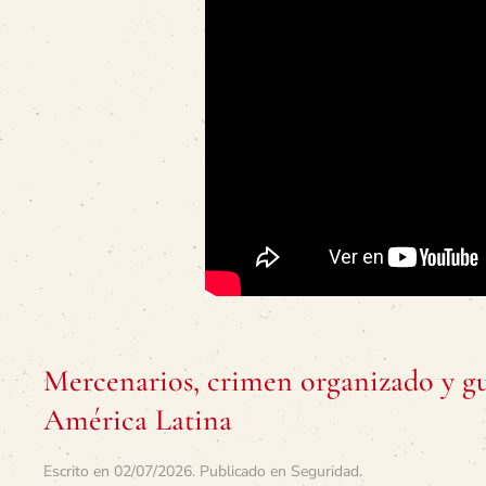
Mercenarios, crimen organizado y g
América Latina
Escrito en
02/07/2026
. Publicado en
Seguridad
.