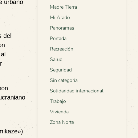
te urbano
Madre Tierra
Mi Arado
Panoramas
s del
Portada
on
Recreación
al
Salud
r
Seguridad
Sin categoría
son
Solidaridad internacional
 ucraniano
Trabajo
Vivienda
Zona Norte
mikaze»),