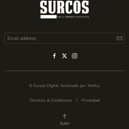
© Surcos Digital. Accionado por
Yohiful
.
Términos & Condiciones
|
Privacidad
Subir