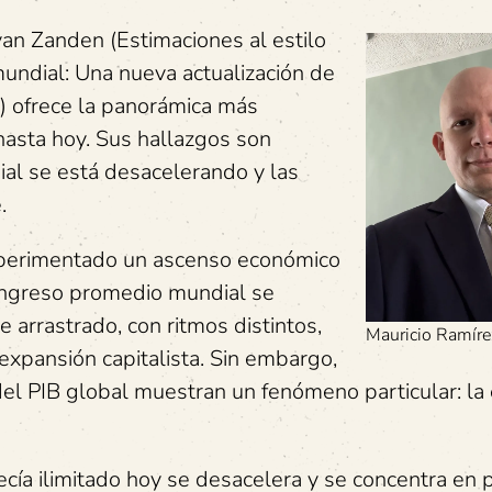
 van Zanden (Estimaciones al estilo
undial: Una nueva actualización de
) ofrece la panorámica más
asta hoy. Sus hallazgos son
al se está desacelerando y las
.
experimentado un ascenso económico
ingreso promedio mundial se
ue arrastrado, con ritmos distintos,
Mauricio Ramíre
xpansión capitalista. Sin embargo,
del PIB global muestran un fenómeno particular: l
ecía ilimitado hoy se desacelera y se concentra en 