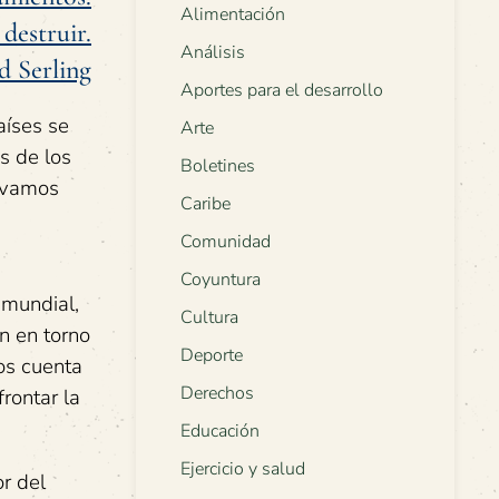
Alimentación
destruir.
Análisis
d Serling
Aportes para el desarrollo
aíses se
Arte
s de los
Boletines
ervamos
Caribe
Comunidad
Coyuntura
mundial,
Cultura
n en torno
Deporte
os cuenta
Derechos
rontar la
Educación
Ejercicio y salud
r del