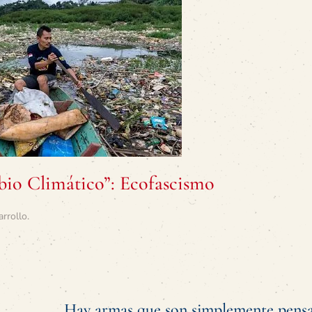
io Climático”: Ecofascismo
arrollo
.
Hay armas que son simplemente pens