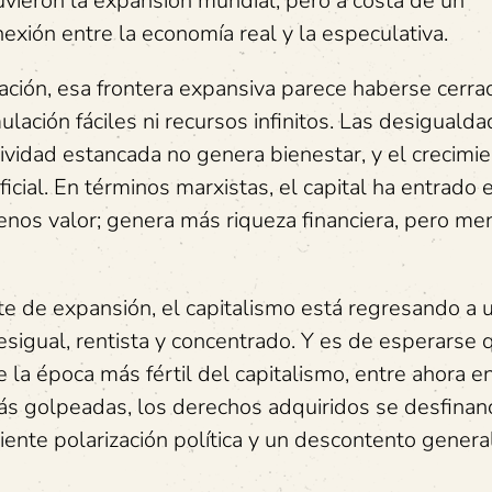
stuvieron la expansión mundial, pero a costa de un
ión entre la economía real y la especulativa.
ación, esa frontera expansiva parece haberse cerrad
ación fáciles ni recursos infinitos. Las desiguald
tividad estancada no genera bienestar, y el crecimi
ial. En términos marxistas, el capital ha entrado 
nos valor; genera más riqueza financiera, pero me
te de expansión, el capitalismo está regresando a 
desigual, rentista y concentrado. Y es de esperarse 
e la época más fértil del capitalismo, entre ahora e
s golpeadas, los derechos adquiridos se desfinanci
iente polarización política y un descontento genera