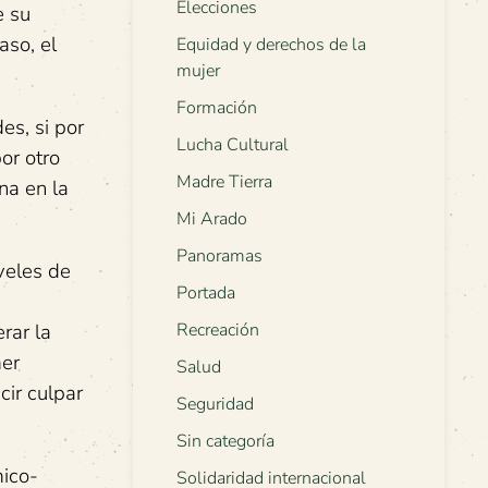
Elecciones
e su
aso, el
Equidad y derechos de la
mujer
Formación
es, si por
Lucha Cultural
or otro
Madre Tierra
na en la
Mi Arado
Panoramas
veles de
Portada
rar la
Recreación
mer
Salud
cir culpar
Seguridad
Sin categoría
mico-
Solidaridad internacional