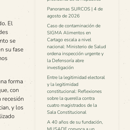
Panoramas SURCOS | 4 de
agosto de 2026
o. El
Caso de contaminación de
ades
SIGMA Alimentos en
Cartago escala a nivel
ento se
nacional: Ministerio de Salud
en su fase
ordena inspección urgente y
nos
la Defensoría abre
investigación
Entre la legitimidad electoral
una forma
y la legitimidad
que, con
constitucional: Reflexiones
n recesión
sobre la querella contra
cuatro magistrados de la
an, y los
Sala Constitucional
lizado
A 40 años de su fundación,
MUSADE convoca a un