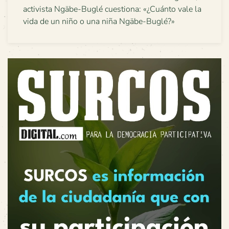
activista Ngäbe-Buglé cuestiona: «¿Cuánto vale la
vida de un niño o una niña Ngäbe-Buglé?»