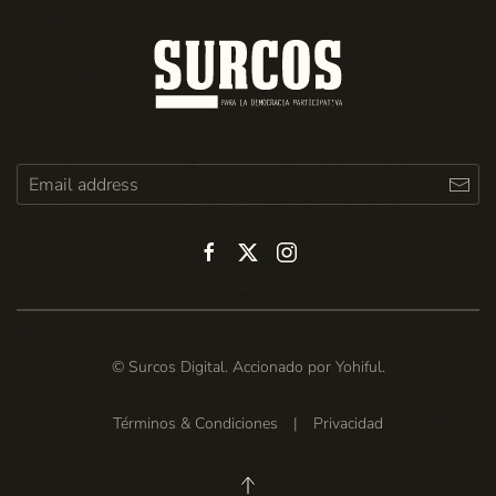
© Surcos Digital. Accionado por
Yohiful
.
Términos & Condiciones
|
Privacidad