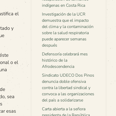
indígenas en Costa Rica
tifica el
Investigación de la UCR
demuestra que el impacto
del clima y la contaminación
stado y
sobre la salud respiratoria
que
puede aparecer semanas
después
Defensoría celebrará mes
 éste
histórico de la
onal o el
Afrodescendencia
 una
Sindicato UDECO Dos Pinos
denuncia doble ofensiva
contra la libertad sindical y
 de
convoca a las organizaciones
do, sea
del país a solidarizarse
os
Carta abierta a la señora
zar esas
presidenta de la República