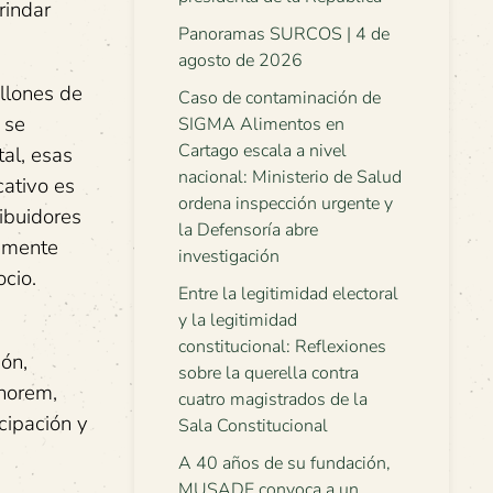
rindar
Panoramas SURCOS | 4 de
agosto de 2026
llones de
Caso de contaminación de
 se
SIGMA Alimentos en
Cartago escala a nivel
tal, esas
nacional: Ministerio de Salud
cativo es
ordena inspección urgente y
ibuidores
la Defensoría abre
lemente
investigación
cio.
Entre la legitimidad electoral
y la legitimidad
constitucional: Reflexiones
ión,
sobre la querella contra
onorem,
cuatro magistrados de la
cipación y
Sala Constitucional
A 40 años de su fundación,
MUSADE convoca a un