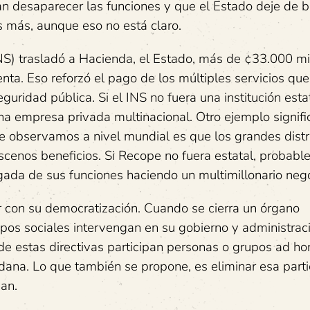
n desaparecer las funciones y que el Estado deje de b
s más, aunque eso no está claro.
INS) trasladó a Hacienda, el Estado, más de ¢33.000 mi
nta. Eso reforzó el pago de los múltiples servicios que
uridad pública. Si el INS no fuera una institución esta
a empresa privada multinacional. Otro ejemplo signifi
 observamos a nivel mundial es que los grandes distr
scenos beneficios. Si Recope no fuera estatal, probab
gada de sus funciones haciendo un multimillonario nego
er con su democratización. Cuando se cierra un órgano
upos sociales intervengan en su gobierno y administrac
e estas directivas participan personas o grupos ad h
adana. Lo que también se propone, es eliminar esa parti
an.