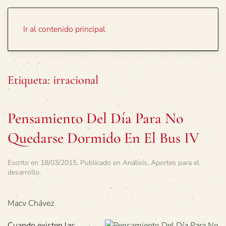
Portada
Temas
Ir al contenido principal
Etiqueta:
irracional
Pensamiento Del Día Para No
Quedarse Dormido En El Bus IV
Escrito en
18/03/2015
. Publicado en
Análisis
,
Aportes para el
desarrollo
.
Macv Chávez
Cuando existen las