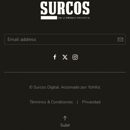
© Surcos Digital. Accionado por
Yohiful
.
Términos & Condiciones
|
Privacidad
Subir