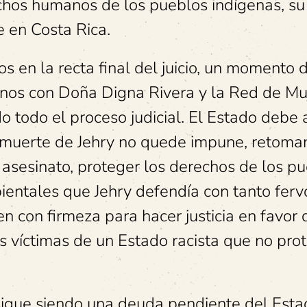
echos humanos de los pueblos indígenas, su
 en Costa Rica.
 en la recta final del juicio, un momento d
arnos con Doña Digna Rivera y la Red de Mu
o todo el proceso judicial. El Estado debe 
a muerte de Jehry no quede impune, retoma
 asesinato, proteger los derechos de los p
bientales que Jehry defendía con tanto ferv
n con firmeza para hacer justicia en favor 
s víctimas de un Estado racista que no pro
 sigue siendo una deuda pendiente del Est