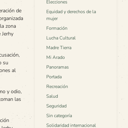
Elecciones
eración de
Equidad y derechos de la
 organizada
mujer
 la zona
Formación
 Jerhy
Lucha Cultural
Madre Tierra
cusación,
Mi Arado
o su
Panoramas
iones al
Portada
Recreación
mo y odio,
Salud
 toman las
Seguridad
Sin categoría
ación
Solidaridad internacional