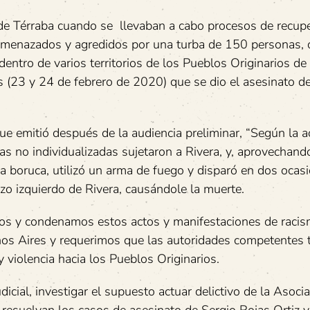
an de Térraba cuando se llevaban a cabo procesos de recup
, amenazados y agredidos por una turba de 150 personas,
entro de varios territorios de los Pueblos Originarios de
 (23 y 24 de febrero de 2020) que se dio el asesinato de
ue emitió después de la audiencia preliminar, “Según la a
 no individualizadas sujetaron a Rivera, y, aprovechand
ia boruca, utilizó un arma de fuego y disparó en dos ocas
zo izquierdo de Rivera, causándole la muerte.
s y condenamos estos actos y manifestaciones de racis
nos Aires y requerimos que las autoridades competentes
 violencia hacia los Pueblos Originarios.
dicial, investigar el supuesto actuar delictivo de la Asoci