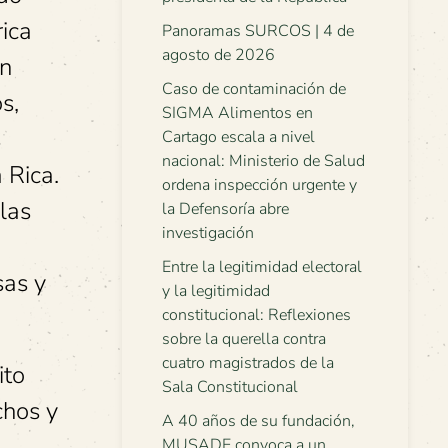
ica
Panoramas SURCOS | 4 de
agosto de 2026
en
Caso de contaminación de
s,
SIGMA Alimentos en
s
Cartago escala a nivel
nacional: Ministerio de Salud
 Rica.
ordena inspección urgente y
las
la Defensoría abre
investigación
Entre la legitimidad electoral
sas y
y la legitimidad
constitucional: Reflexiones
sobre la querella contra
cuatro magistrados de la
ito
Sala Constitucional
chos y
A 40 años de su fundación,
MUSADE convoca a un