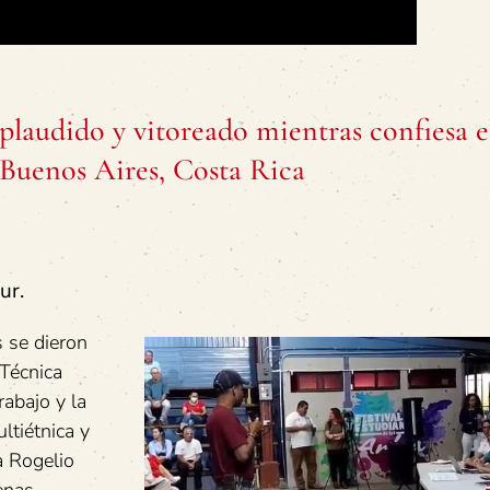
aplaudido y vitoreado mientras confiesa e
n Buenos Aires, Costa Rica
ur.
 se dieron
Técnica
rabajo y la
ltiétnica y
a Rogelio