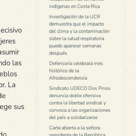
indígenas en Costa Rica
Investigación de la UCR
demuestra que el impacto
ecisivo
del clima y la contaminación
sobre la salud respiratoria
jeres
puede aparecer semanas
asumir
después
ndo las
Defensoría celebrará mes
histórico de la
ueblos
Afrodescendencia
or. La
Sindicato UDECO Dos Pinos
de
denuncia doble ofensiva
contra la libertad sindical y
tege sus
convoca a las organizaciones
del país a solidarizarse
Carta abierta a la señora
ado
presidenta de la República