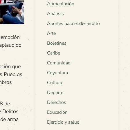
Alimentación
Análisis
Aportes para el desarrollo
Arte
y emoción
Boletines
 aplaudido
Caribe
Comunidad
zación que
Coyuntura
os Pueblos
embros
Cultura
Deporte
Derechos
18 de
 Delitos
Educación
 de arma
Ejercicio y salud