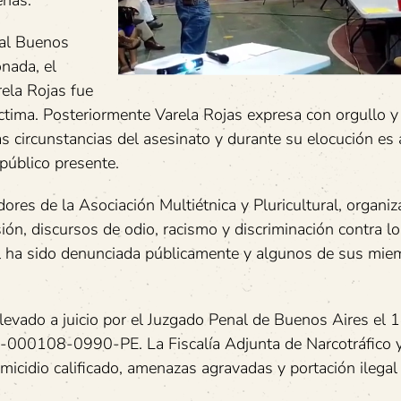
enas.
ral Buenos
nada, el
ela Rojas fue
ctima. Posteriormente Varela Rojas expresa con orgullo 
as circunstancias del asesinato y durante su elocución es
público presente.
ores de la Asociación Multiétnica y Pluricultural, organi
ión, discursos de odio, racismo y discriminación contra l
ual ha sido denunciada públicamente y algunos de sus mi
elevado a juicio por el Juzgado Penal de Buenos Aires el 
0-000108-0990-PE. La Fiscalía Adjunta de Narcotráfico y
icidio calificado, amenazas agravadas y portación ilegal