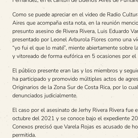
Fernández, en el cantón de Buenos Aires de Puntar
Como se puede apreciar en el video de Radio Cultu
Aires que acompaña esta nota, en la reunión mencio
presunto asesino de Rivera Rivera, Luis Eduardo Var
presentado por Leonel Arburola Flores como una ví
“yo fui el que lo maté”, miente abiertamente sobre l
y vitoreado de forma eufórica en 5 ocasiones por el 
El público presente eran las y los miembros y seguid
ha participado y promovido múltiples actos de agres
Originarios de la Zona Sur de Costa Rica, por lo c
denunciados judicialmente.
El caso por el asesinato de Jerhy Rivera Rivera fue 
octubre del 2021 y se conoce bajo el expediente 2
Conexos precisó que Varela Rojas es acusado de hom
permitida.