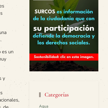
tes
as
 una
.
o es un
muy
s y
as
Categorías
acionales,
Agua
s, de