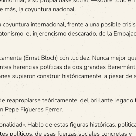
esinformar, a su propia base social, —sobre todo en
e más, la coyuntura nacional.
a coyuntura internacional, frente a una posible crisis
 matonismo, el injerencismo descarado, de la Embaja
icamente (Ernst Bloch) con lucidez. Nunca mejor qu
entes herencias políticas de dos grandes Benemérit
ienes supieron construir históricamente, a pesar de 
de reapropiarse teóricamente, del brillante legado t
n Pepe Figueres Ferrer.
onalidad». Hablo de estas figuras históricas, políti
s políticos, de esas fuerzas sociales concretas y