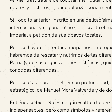
4) Mientras, tratará de cooptar, manipular y d
rurales y costeros—, para polarizar socialment
5) Todo lo anterior, inscrito en una delicadísim
internacional y regional. Y no se descarta el
Imperial a petición de sus cipayos locales.
Por eso hay que intentar anticiparnos ontológ
habremos de rescatar y nutrirnos de las difer
Patria (y de sus organizaciones históricas), qu
conocidas diferencias.
Por eso es la hora de releer con profundidad, 
estratégico, de Manuel Mora Valverde y de do
Entiéndase bien: No es ningún «culto a la pers
indispensables, pero como símbolos y referente