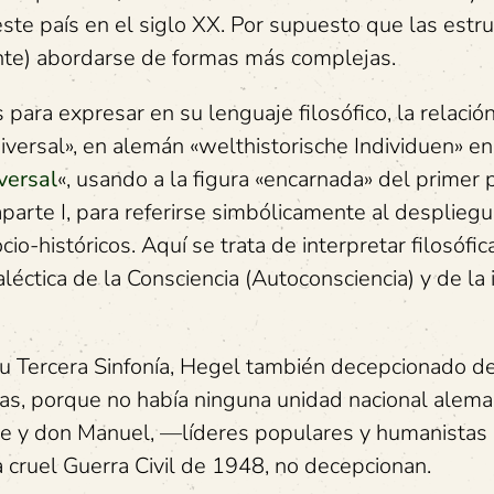
e país en el siglo XX. Por supuesto que las estru
ente) abordarse de formas más complejas.
 para expresar en su lenguaje filosófico, la relación
niversal», en alemán «welthistorische Individuen» en
iversal
«, usando a la figura «encarnada» del primer 
rte I, para referirse simbólicamente al despliegu
cio-históricos. Aquí se trata de interpretar filosóf
léctica de la Consciencia (Autoconsciencia) y de la
su Tercera Sinfonía, Hegel también decepcionado d
uras, porque no había ninguna unidad nacional alem
pe y don Manuel, —líderes populares y humanistas
 cruel Guerra Civil de 1948, no decepcionan.