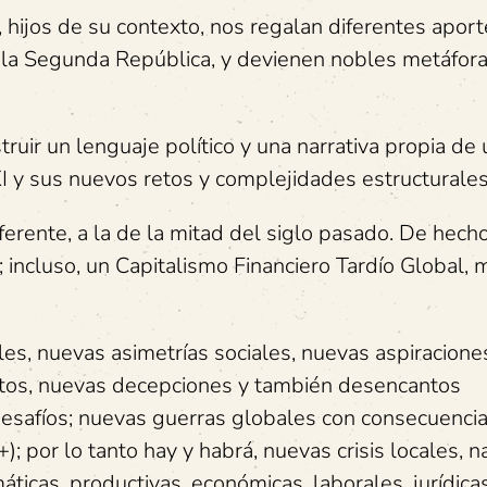
, hijos de su contexto, nos regalan diferentes apor
 la Segunda República, y devienen nobles metáfor
uir un lenguaje político y una narrativa propia de
XI y sus nuevos retos y complejidades estructurales
erente, a la de la mitad del siglo pasado. De hech
incluso, un Capitalismo Financiero Tardío Global, 
es, nuevas asimetrías sociales, nuevas aspiracione
etos, nuevas decepciones y también desencantos
esafíos; nuevas guerras globales con consecuenci
 por lo tanto hay y habrá, nuevas crisis locales, n
áticas, productivas, económicas, laborales, jurídica