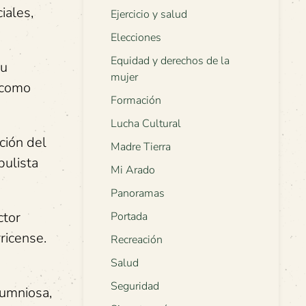
iales,
Ejercicio y salud
Elecciones
Equidad y derechos de la
su
mujer
, como
Formación
Lucha Cultural
ción del
Madre Tierra
pulista
Mi Arado
Panoramas
ctor
Portada
ricense.
Recreación
Salud
Seguridad
lumniosa,