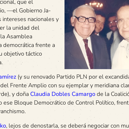
cional, que el
io, —el Gobierno Ja-
 intereses nacionales y
er la unidad del
 la Asamblea
a democrática frente a
u objetivo táctico
a.
amírez
(y su renovado Partido PLN por el excandid
ón del Frente Amplio con su ejemplar y meridiana cla
rde), y doña
Claudia Dobles Camargo
de la Coalici
 ese Bloque Democrático de Control Político, frent
vanchismo.
nko
, lejos de denostarla, se deberá negociar con m