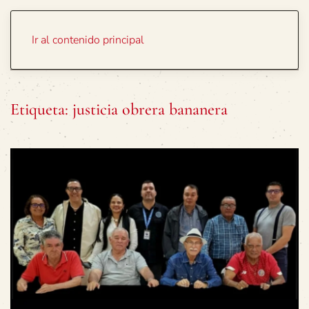
Portada
Temas
Ir al contenido principal
Etiqueta:
justicia obrera bananera