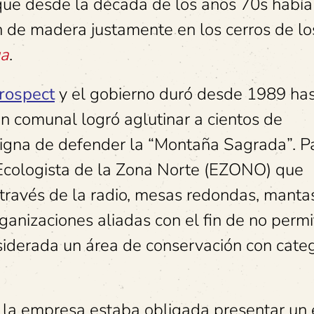
que desde la década de los años 70s había
n de madera justamente en los cerros de l
ua
.
rospect
y el gobierno duró desde 1989 ha
ón comunal logró aglutinar a cientos de
signa de defender la “Montaña Sagrada”. P
 Ecologista de la Zona Norte (EZONO) que
través de la radio, mesas redondas, manta
ganizaciones aliadas con el fin de no permit
siderada un área de conservación con cate
, la empresa estaba obligada presentar un 