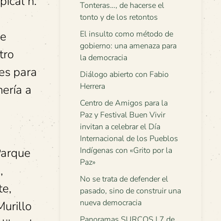
ical n.º
Tonteras…, de hacerse el
tonto y de los retontos
se
El insulto como método de
gobierno: una amenaza para
tro
la democracia
es para
Diálogo abierto con Fabio
Herrera
nería a
Centro de Amigos para la
Paz y Festival Buen Vivir
invitan a celebrar el Día
Internacional de los Pueblos
Parque
Indígenas con «Grito por la
Paz»
,
No se trata de defender el
te,
pasado, sino de construir una
nueva democracia
urillo
Panoramas SURCOS | 7 de