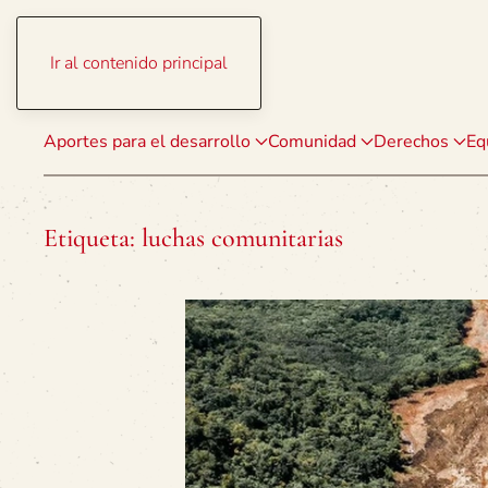
Ir al contenido principal
Aportes para el desarrollo
Comunidad
Derechos
Eq
Etiqueta:
luchas comunitarias