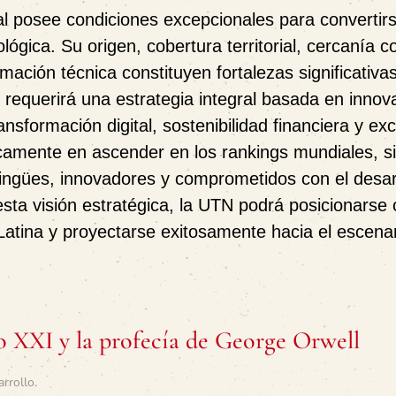
al posee condiciones excepcionales para convertir
ógica. Su origen, cobertura territorial, cercanía c
rmación técnica constituyen fortalezas significativa
 requerirá una estrategia integral basada en innov
ansformación digital, sostenibilidad financiera y ex
camente en ascender en los rankings mundiales, s
ilingües, innovadores y comprometidos con el desar
 esta visión estratégica, la UTN podrá posicionars
Latina y proyectarse exitosamente hacia el escena
o XXI y la profecía de George Orwell
arrollo
.