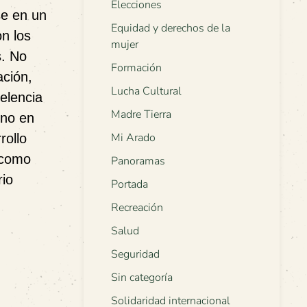
Elecciones
se en un
Equidad y derechos de la
on los
mujer
s. No
Formación
ación,
Lucha Cultural
celencia
Madre Tierra
ino en
Mi Arado
rollo
e como
Panoramas
rio
Portada
Recreación
Salud
Seguridad
Sin categoría
Solidaridad internacional