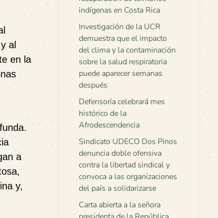
indígenas en Costa Rica
Investigación de la UCR
al
demuestra que el impacto
y al
del clima y la contaminación
te en la
sobre la salud respiratoria
puede aparecer semanas
onas
después
Defensoría celebrará mes
histórico de la
Afrodescendencia
funda.
Sindicato UDECO Dos Pinos
cia
denuncia doble ofensiva
igan a
contra la libertad sindical y
tosa,
convoca a las organizaciones
ina y,
del país a solidarizarse
Carta abierta a la señora
presidenta de la República