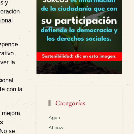
es y
poración
ional
depende
ativo.
ver la
cional
te con la
Categorías
y mejora
Agua
us
Alianza
 No se