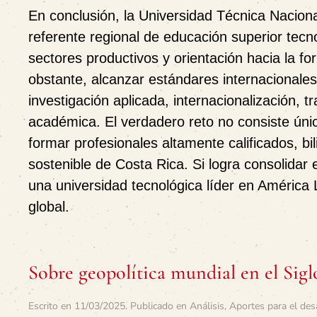
En conclusión, la Universidad Técnica Nacion
referente regional de educación superior tecnol
sectores productivos y orientación hacia la fo
obstante, alcanzar estándares internacionales
investigación aplicada, internacionalización, tr
académica. El verdadero reto no consiste úni
formar profesionales altamente calificados, b
sostenible de Costa Rica. Si logra consolidar
una universidad tecnológica líder en América 
global.
Sobre geopolítica mundial en el Sigl
Escrito en
11/03/2025
. Publicado en
Análisis
,
Aportes para el des