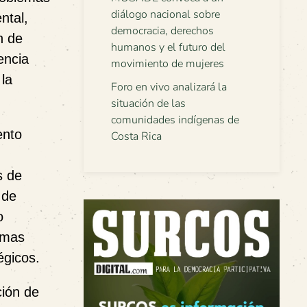
diálogo nacional sobre
ntal,
democracia, derechos
n de
humanos y el futuro del
encia
movimiento de mujeres
la
Foro en vivo analizará la
situación de las
comunidades indígenas de
ento
Costa Rica
s de
 de
o
amas
égicos.
ción de