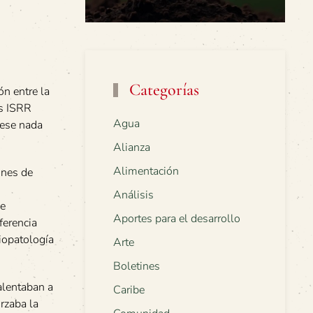
Categorías
ón entre la
os ISRR
Agua
iese nada
Alianza
Alimentación
ones de
Análisis
de
Aportes para el desarrollo
ferencia
siopatología
Arte
Boletines
alentaban a
Caribe
rzaba la