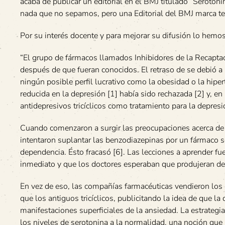
acaba de publicar un editorial en el BMJ titulado “Serotoni
nada que no sepamos, pero una Editorial del BMJ marca t
Por su interés docente y para mejorar su difusión lo hemos
“El grupo de fármacos llamados Inhibidores de la Recaptac
después de que fueran conocidos. El retraso de se debió 
ningún posible perfil lucrativo como la obesidad o la hipe
reducida en la depresión [1] había sido rechazada [2] y, e
antidepresivos tricíclicos como tratamiento para la depresi
Cuando comenzaron a surgir las preocupaciones acerca de 
intentaron suplantar las benzodiazepinas por un fármaco s
dependencia. Ésto fracasó [6]. Las lecciones a aprender fu
inmediato y que los doctores esperaban que produjeran dep
En vez de eso, las compañías farmacéuticas vendieron los 
que los antiguos tricíclicos, publicitando la idea de que l
manifestaciones superficiales de la ansiedad. La estrategia
los niveles de serotonina a la normalidad, una noción que