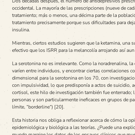
Dos décadas después, el número de antidepresivos prescr
occidental. La mayoría de las prescripciones (nueve de cad
tratamiento; más o menos, una décima parte de la poblaci
tratamiento precisamente porque sus dificultades para deja
insulina.
Mientras, ciertos estudios sugieren que la ketamina, una 
efectivo que los ISRR para la melancolía arrojando así aun
La serotonina no es irrelevante. Como la noradrenalina, 
varíen entre individuos, y encontrar ciertas correlaciones 
dimensional para la serotonina en los 70, con investigaci
con impulsividad, lo que predisponía a actos de suicidio, a
cortisol, este hilo de investigación también fue enterrado
personas y son particularmente ineficaces en grupos de pa
límite, “borderline“) [20].
Esta historia nos obliga a reflexionar acerca de cómo la o
epidemiológica y biológica a las teorías. ¿Puede una explic
mundo margine los datos de los ensayos clínicos que mues