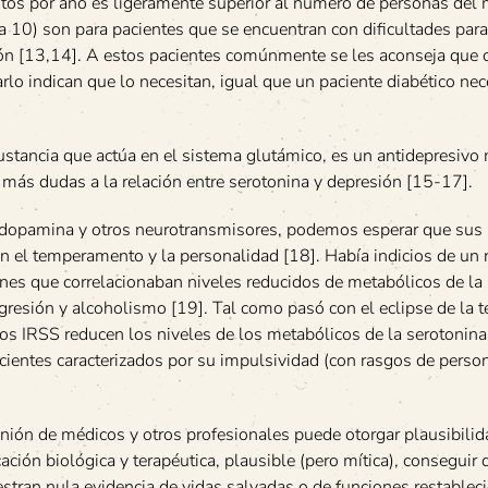
itos por año es ligeramente superior al número de personas de
a 10) son para pacientes que se encuentran con dificultades para 
ón [13,14]. A estos pacientes comúnmente se les aconseja que 
rlo indican que lo necesitan, igual que un paciente diabético nec
sustancia que actúa en el sistema glutámico, es un antidepresivo
 más dudas a la relación entre serotonina y depresión [15-17].
la dopamina y otros neurotransmisores, podemos esperar que sus 
con el temperamento y la personalidad [18]. Había indicios de un 
ones que correlacionaban niveles reducidos de metabólicos de la
gresión y alcoholismo [19]. Tal como pasó con el eclipse de la t
; los IRSS reducen los niveles de los metabólicos de la serotonin
cientes caracterizados por su impulsividad (con rasgos de perso
pinión de médicos y otros profesionales puede otorgar plausibili
ación biológica y terapéutica, plausible (pero mítica), conseguir 
tran nula evidencia de vidas salvadas o de funciones restablec