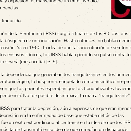
na y depresión: El marketing de un mito”. No dice
endencias.
 traducido.
ión de la Serotonina (IRSS) surgió a finales de los 80, casi dos
a la búsqueda de una indicación. Hasta entonces, no habían demo
rtensión. Ya en 1960, la idea de que la concentración de serotoni
n los ensayos clínicos, los IRSS habían perdido su pulso contra l
ón severa (melancolía) [3-5].
la dependencia que generaban los tranquilizantes en los primer
erotoninérgico, la buspirona, etiquetado como ansiolítico no-pr
eron que los pacientes esperaban que los tranquilizantes tuviera
endencia. No fue posible desintoxicar la marca “tranquilizante”.
IRSS para tratar la depresión, aún a expensas de que eran menos
a depresión era la enfermedad de base que estaba detrás de las
 fue un éxito extraordinario al centrarse en la idea de que los IS
 más tarde transmutó en la idea de que corregían un disbalance