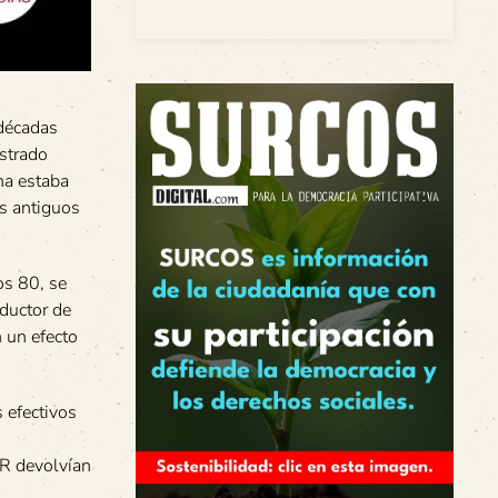
 décadas
strado
na estaba
os antiguos
os 80, se
oductor de
n un efecto
 efectivos
RR devolvían