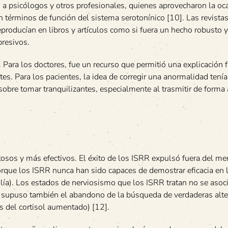
ó a psicólogos y otros profesionales, quienes aprovecharon la oc
en términos de función del sistema serotonínico [10]. Las revistas
producían en libros y artículos como si fuera un hecho robusto y
presivos.
 Para los doctores, fue un recurso que permitió una explicación fá
es. Para los pacientes, la idea de corregir una anormalidad tenía
bre tomar tranquilizantes, especialmente al trasmitir de forma a
sos y más efectivos. El éxito de los ISRR expulsó fuera del me
porque los ISRR nunca han sido capaces de demostrar eficacia en 
olía). Los estados de nerviosismo que los ISRR tratan no se asoc
RR supuso también el abandono de la búsqueda de verdaderas alt
s del cortisol aumentado) [12].