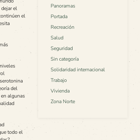
l mundo
Panoramas
dejar el
continúen el
Portada
esita
Recreación
Salud
 más
Seguridad
Sin categoría
niveles
Solidaridad internacional
rol
Trabajo
 serotonina
eoría del
Vivienda
a en algunas
Zona Norte
nalidad
dad
que todo el
idas?