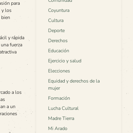
Comunidad
asión para
 y los
Coyuntura
 bien
Cultura
Deporte
cil y rápida
Derechos
 una fuerza
Educación
tractiva
Ejercicio y salud
Elecciones
Equidad y derechos de la
mujer
rcado a los
Formación
las
ian a un
Lucha Cultural
eraciones
Madre Tierra
Mi Arado