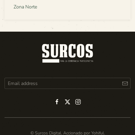
Zona Norte
© Surcos Digital. Accionado por
Yohiful
.