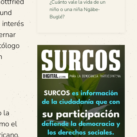
ottfried
¿Cuánto vale la vida de un
niño o una niña Ngäbe-
mund
Buglé?
 interés
ernar
itólogo
n
 la
omo el
icano,