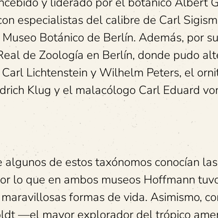
oncebido y liderado por el botánico Albert G
 con especialistas del calibre de Carl Sigis
l Museo Botánico de Berlín. Además, por su
 Real de Zoología en Berlín, donde pudo alt
Carl Lichtenstein y Wilhelm Peters, el orn
edrich Klug y el malacólogo Carl Eduard vo
e algunos de estos taxónomos conocían las
, por lo que en ambos museos Hoffmann tuvo
 maravillosas formas de vida. Asimismo, c
ldt —el mayor explorador del trópico amer