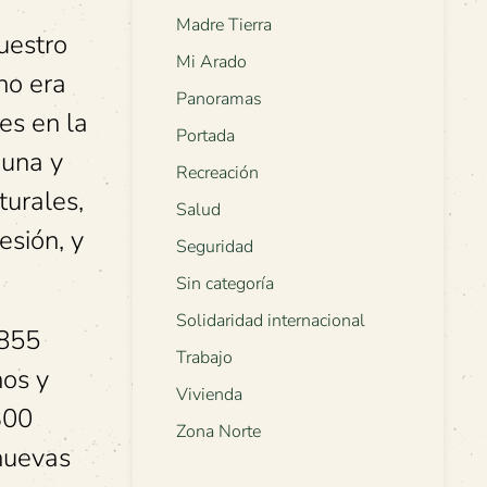
Madre Tierra
uestro
Mi Arado
no era
Panoramas
es en la
Portada
auna y
Recreación
turales,
Salud
esión, y
Seguridad
Sin categoría
Solidaridad internacional
1855
Trabajo
nos y
Vivienda
300
Zona Norte
nuevas