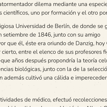
se atormentador dilema mediante una especi
ientíficos, uno por formación y el otro por
tigiosa Universidad de Berlín, de donde se
n setiembre de 1846, junto con su amigo
or que él, éste era oriundo de Danzig, hoy
 cierto, entre el elenco de sus profesores f
e años después propondría la teoría celu
ncias biológicas, junto con la de la selecci
n además cultivó una cálida e imperecede
tividades de médico, efectuó recolecciones