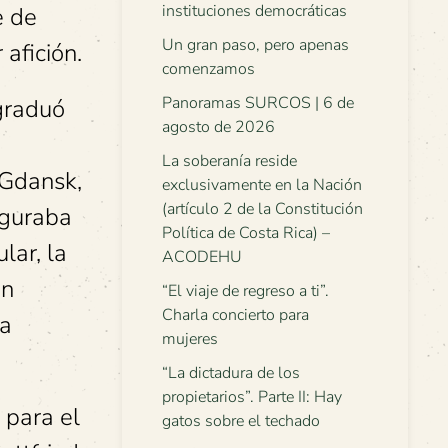
instituciones democráticas
e de
Un gran paso, pero apenas
 afición.
comenzamos
Panoramas SURCOS | 6 de
 graduó
agosto de 2026
La soberanía reside
 Gdansk,
exclusivamente en la Nación
(artículo 2 de la Constitución
iguraba
Política de Costa Rica) –
lar, la
ACODEHU
ón
“El viaje de regreso a ti”.
Charla concierto para
ra
mujeres
“La dictadura de los
propietarios”. Parte II: Hay
 para el
gatos sobre el techado