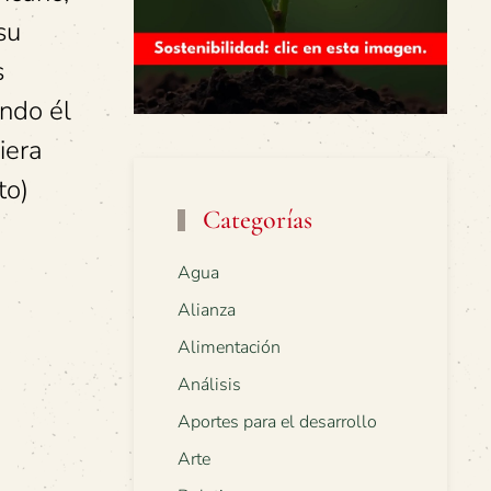
su
s
ando él
iera
to)
Categorías
Agua
Alianza
Alimentación
Análisis
Aportes para el desarrollo
Arte