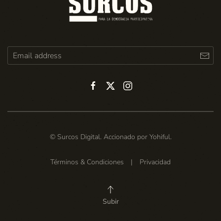
© Surcos Digital. Accionado por
Yohiful
.
Términos & Condiciones
|
Privacidad
Subir