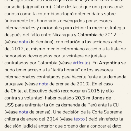
cursodicr(a)gmail.com). Cabe destacar que una prensa más
curiosa como la colombiana logró obtener datos sobre
únicamente los honorarios devengados por asesores
internacionales y nacionales para definir la mejor estrategia
después del fallo entre Nicaragua y
Colombia
de 2012
(véase
nota
de Semana); con relación a las acciones antes
del 2012, el mismo medio colombiano accedió a la lista de
honorarios devengados por la veintena de juristas
contratados por Colombia (véase
artículo
). En
Argentina
se
pudo tener acceso a la “tarifa horaria” de los asesores
internacionales contratados para hacerle fente a la demanda
uruguaya (véase
nota
de prensa de 2010). En el caso
de
Chile
, el Ejecutivo debió reconocer en 2015 (y ello
contra su voluntad) haber gastado
20,3 millones de
US$
para enfrentar la única demanda de Perú ante la CIJ
(véase
nota
de prensa). Una decisión de la Corte Suprema
chilena de enero del 2014 (véase
texto
) dejó sin efecto la
decisión judicial anterior que ordenó dar a conocer el dato,