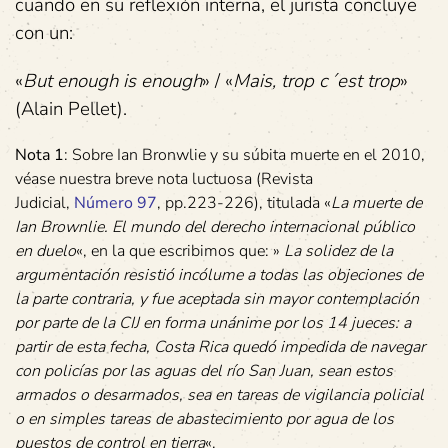
cuando en su reflexión interna, el jurista concluye
con un:
«
But enough is enough
» / «
Mais, trop c´est trop
»
(Alain Pellet).
Nota 1
: Sobre Ian Bronwlie y su súbita muerte en el 2010,
véase nuestra breve nota luctuosa (Revista
Judicial,
Número 97
, pp.223-226), titulada «
La muerte de
Ian Brownlie. El mundo del derecho internacional público
en duelo
«, en la que escribimos que: »
La solidez de la
argumentación resistió incólume a todas las objeciones de
la parte contraria, y fue aceptada sin mayor contemplación
por parte de la CIJ en forma unánime por los 14 jueces: a
partir de esta fecha, Costa Rica quedó impedida de navegar
con policías por las aguas del río San Juan, sean estos
armados o desarmados, sea en tareas de vigilancia policial
o en simples tareas de abastecimiento por agua de los
puestos de control en tierra
«.