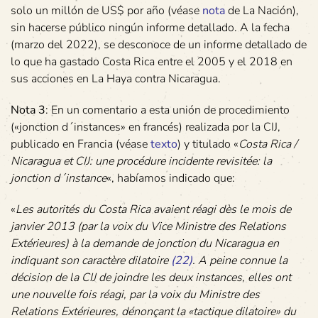
solo un millón de US$ por año (véase
nota
de La Nación),
sin hacerse público ningún informe detallado. A la fecha
(marzo del 2022), se desconoce de un informe detallado de
lo que ha gastado Costa Rica entre el 2005 y el 2018 en
sus acciones en La Haya contra Nicaragua.
Nota 3
: En un comentario a esta unión de procedimiento
(«jonction d´instances» en francés) realizada por la CIJ,
publicado en Francia (véase
texto
) y titulado «
Costa Rica /
Nicaragua et CIJ: une procédure incidente revisitée: la
jonction d´instance
«, habíamos indicado que:
«
Les autorités du Costa Rica avaient réagi dès le mois de
janvier 2013 (par la voix du Vice Ministre des Relations
Extérieures) à la demande de jonction du Nicaragua en
indiquant son caractère dilatoire
(22)
. A peine connue la
décision de la CIJ de joindre les deux instances, elles ont
une nouvelle fois réagi, par la voix du Ministre des
Relations Extérieures, dénonçant la «tactique dilatoire» du