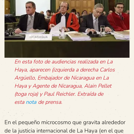
En esta foto de audiencias realizada en La
Haya, aparecen (izquierda a derecha Carlos
Argüello, Embajador de Nicaragua en La
Haya y Agente de Nicaragua, Alain Pellet
(toga roja) y Paul Reichler. Extraída de
esta
nota
de prensa.
En el pequeño microcosmo que gravita alrededor
de la justicia internacional de La Haya (en el que