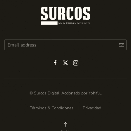
© Surcos Digital. Accionado por
Yohiful
.
Términos & Condiciones
|
Privacidad